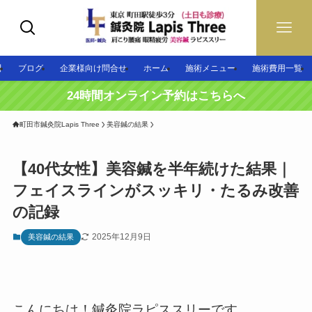
問
ブログ
企業様向け問合せ
ホーム
施術メニュー
施術費用一覧
24時間オンライン予約はこちらへ
町田市鍼灸院Lapis Three
美容鍼の結果
【40代女性】美容鍼を半年続けた結果｜
フェイスラインがスッキリ・たるみ改善
の記録
2025年12月9日
美容鍼の結果
こんにちは！鍼灸院ラピススリーです。