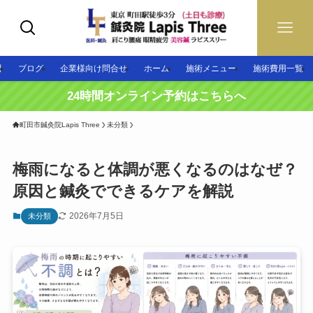
問
ブログ
企業様向け問合せ
ホーム
施術メニュー
施術費用一覧
24時間オンライン予約はこちらへ
町田市鍼灸院Lapis Three
未分類
梅雨になると体調が悪くなるのはなぜ？
原因と鍼灸でできるケアを解説
2026年7月5日
未分類