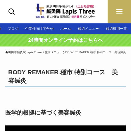
問
ブログ
企業様向け問合せ
ホーム
施術メニュー
施術費用一覧
24時間オンライン予約はこちらへ
町田市鍼灸院Lapis Three
施術メニュー
BODY REMAKER 種市 特別コース 美容鍼灸
BODY REMAKER 種市 特別コース 美
容鍼灸
医学的根拠に基づく美容鍼灸