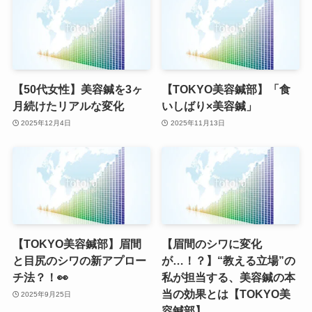
【50代女性】美容鍼を3ヶ
【TOKYO美容鍼部】「食
月続けたリアルな変化
いしばり×美容鍼」
2025年12月4日
2025年11月13日
【TOKYO美容鍼部】眉間
【眉間のシワに変化
と目尻のシワの新アプロー
が…！？】“教える立場”の
チ法？！👀
私が担当する、美容鍼の本
当の効果とは【TOKYO美
2025年9月25日
容鍼部】