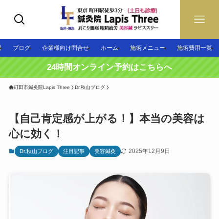
問
ブログ
企業様向け問合せ
ホーム
施術メニュー
施術費用一覧
24時間オンライン予約はこちらへ
町田市鍼灸院Lapis Three
Dr.秋山ブログ
【自己肯定感が上がる！】本当の美容は
心に効く！
2025年12月9日
Dr.秋山ブログ
注目記事
美容鍼灸