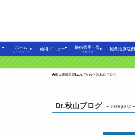
ホーム
施術費用一覧
施術メニュー
鍼灸治療症例
トップページ
治療代金
町田市鍼灸院Lapis Three
Dr.秋山ブログ
Dr.秋山ブログ
– category 