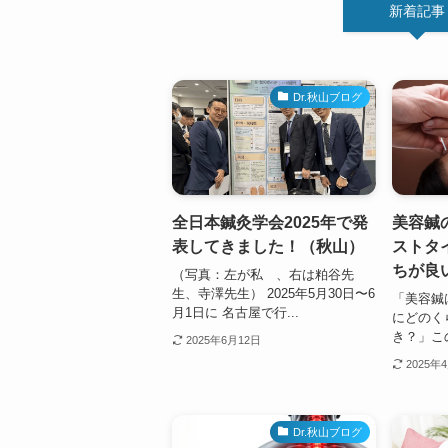
新着記事
Dr.秋山ブログ
全日本鍼灸学会2025年で発
美容鍼
表してきました！（秋山）
ストタ
ちが良
（写真：左が私 、右は粕谷先
生、寺澤先生） 2025年5月30日〜6
「美容鍼
月1日に 名古屋で行...
にどのく
き？」この
2025年6月12日
2025年
Dr.秋山ブログ