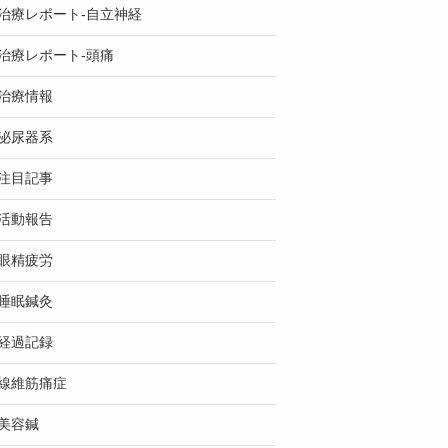
治療レポート-自立神経
治療レポート-頭痛
治療情報
泌尿器系
注目記事
活動報告
眼精疲労
睡眠鍼灸
経過記録
線維筋痛症
美容鍼