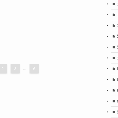
2
3
...
6