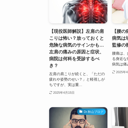
【現役医師解説】左肩の肩
【腰の
こりは怖い？放っておくと
病気は
危険な病気のサインかも…
監修の
左肩の痛みの原因と症状、
腰痛は、
病院は何科を受診するべ
る身近な
病気は痛み
き？
2025年
左肩の肩こりが続くと、「ただの
疲れや姿勢のせい？」と軽視しが
ちですが、実は重...
2025年4月15日
Dr.秋山ブログ