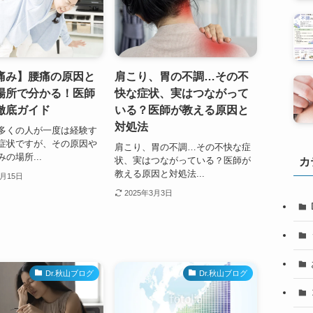
痛み】腰痛の原因と
肩こり、胃の不調…その不
場所で分かる！医師
快な症状、実はつながって
徹底ガイド
いる？医師が教える原因と
対処法
多くの人が一度は経験す
症状ですが、その原因や
肩こり、胃の不調…その不快な症
の場所...
状、実はつながっている？医師が
カ
教える原因と対処法...
4月15日
2025年3月3日
Dr.秋山ブログ
Dr.秋山ブログ