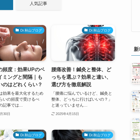
人気記事
Dr.秋山ブログ
Dr.秋山ブログ
新
の頻度：効果UPのベ
腰痛改善！鍼灸と整体、ど
イミングと間隔｜も
っちを選ぶ？効果と違い、
いのはどれくらい？
選び方を徹底解説
は効果を最大化するため
「腰痛に悩んでいるけど、鍼灸と
らいの頻度で受けるべ
整体、どっちに行けばいいの？」
記事では...
と迷っていません...
4月30日
2025年4月15日
Dr.秋山ブログ
Dr.秋山ブログ