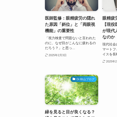
医師監修：眼精疲労の隠れ
眼精疲
た原因「斜位」と「両眼視
【現役
機能」の重要性
が現代
なのか
「視力検査で問題ないと言われた
のに、なぜ目がこんなに疲れるの
現代社会
だろう？」と思っ...
マートフ
イスを長時
2025年2月3日
2025年
Dr.秋山ブログ
緑を見ると目が良くなる？