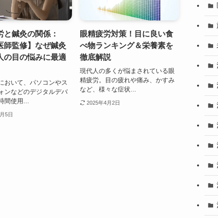
労と鍼灸の関係：
眼精疲労対策！目に良い食
医師監修】なぜ鍼灸
べ物ランキング＆栄養素を
人の目の悩みに最適
徹底解説
現代人の多くが悩まされている眼
精疲労。目の疲れや痛み、かすみ
において、パソコンやス
など、様々な症状...
ォンなどのデジタルデバ
間使用...
2025年4月2日
2月5日