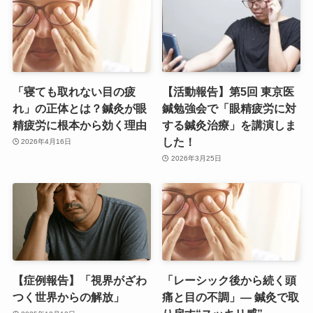
「寝ても取れない目の疲
【活動報告】第5回 東京医
れ」の正体とは？鍼灸が眼
鍼勉強会で「眼精疲労に対
精疲労に根本から効く理由
する鍼灸治療」を講演しま
した！
2026年4月16日
2026年3月25日
【症例報告】「視界がざわ
「レーシック後から続く頭
つく世界からの解放」
痛と目の不調」― 鍼灸で取