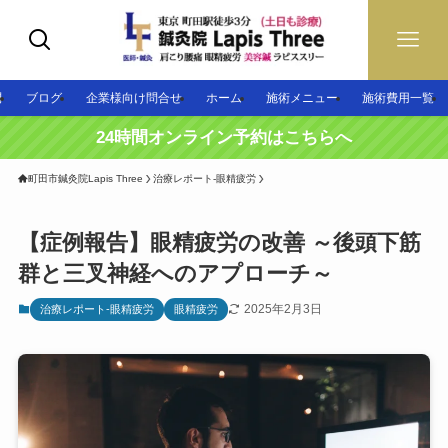
問
ブログ
企業様向け問合せ
ホーム
施術メニュー
施術費用一覧
24時間オンライン予約はこちらへ
町田市鍼灸院Lapis Three
治療レポート-眼精疲労
【症例報告】眼精疲労の改善 ～後頭下筋
群と三叉神経へのアプローチ～
2025年2月3日
治療レポート-眼精疲労
眼精疲労