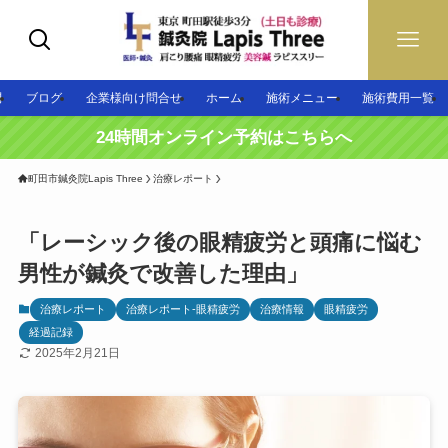
問
ブログ
企業様向け問合せ
ホーム
施術メニュー
施術費用一覧
24時間オンライン予約はこちらへ
町田市鍼灸院Lapis Three
治療レポート
「レーシック後の眼精疲労と頭痛に悩む
男性が鍼灸で改善した理由」
治療レポート
治療レポート-眼精疲労
治療情報
眼精疲労
経過記録
2025年2月21日