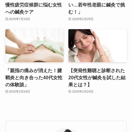
慢性疲労症候群に悩む女性
い…若年性老眼に鍼灸で挑
への鍼灸ケア
む！」
2025年7月10日
2025年2月25日
「親指の痛みが消えた！腱
【突発性難聴と診断された
鞘炎と向き合った40代女性
20代女性が鍼灸を試した結
の体験談」
果とは？】
2025年2月24日
2025年2月23日