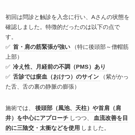
初回は問診と触診を入念に行い、Aさんの状態を
確認しました。特徴的だったのは以下の点で
す。
✅
首・肩の筋緊張が強い
（特に後頭部～僧帽筋
上部）
✅
冷え性、月経前の不調（PMS）あり
✅
舌診では瘀血（おけつ）のサイン
（紫がかっ
た舌、舌の裏の静脈の膨張）
施術では、
後頭部（風池、天柱）や首肩（肩
井）を中心にアプローチ
しつつ、
血流改善を目
的に三陰交・太衝などを使用
しました。