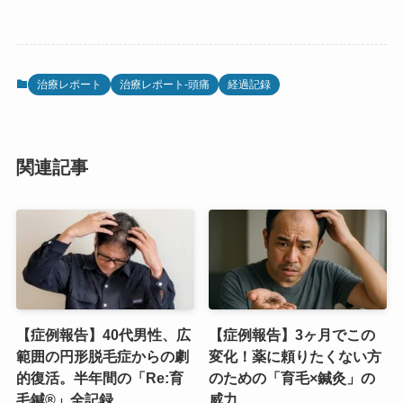
治療レポート
治療レポート-頭痛
経過記録
関連記事
【症例報告】40代男性、広
【症例報告】3ヶ月でこの
範囲の円形脱毛症からの劇
変化！薬に頼りたくない方
的復活。半年間の「Re:育
のための「育毛×鍼灸」の
毛鍼®」全記録
威力