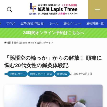
問
ブログ
企業様向け問合せ
ホーム
施術メニュー
施術費用一覧
24時間オンライン予約はこちらへ
町田市鍼灸院Lapis Three
治療レポート
「孫悟空の輪っか」からの解放！ 頭痛に
悩む20代女性の鍼灸体験記
2025年3月3日
治療レポート
治療レポート-頭痛
経過記録