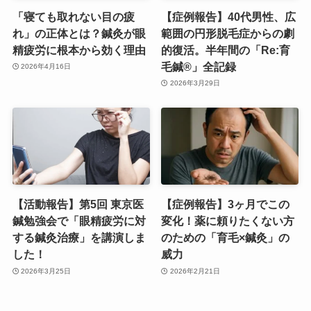
「寝ても取れない目の疲
【症例報告】40代男性、広
れ」の正体とは？鍼灸が眼
範囲の円形脱毛症からの劇
精疲労に根本から効く理由
的復活。半年間の「Re:育
毛鍼®」全記録
2026年4月16日
2026年3月29日
【活動報告】第5回 東京医
【症例報告】3ヶ月でこの
鍼勉強会で「眼精疲労に対
変化！薬に頼りたくない方
する鍼灸治療」を講演しま
のための「育毛×鍼灸」の
した！
威力
2026年3月25日
2026年2月21日