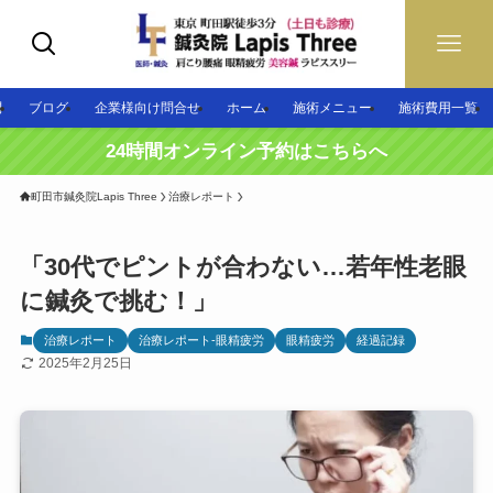
問
ブログ
企業様向け問合せ
ホーム
施術メニュー
施術費用一覧
24時間オンライン予約はこちらへ
町田市鍼灸院Lapis Three
治療レポート
「30代でピントが合わない…若年性老眼
に鍼灸で挑む！」
治療レポート
治療レポート-眼精疲労
眼精疲労
経過記録
2025年2月25日