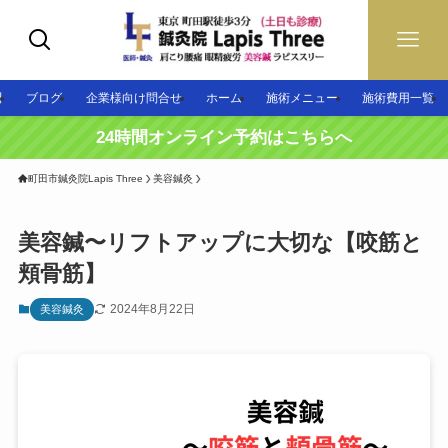
問
ブログ
企業様向け問合せ
ホーム
施術メニュー
施術費用一覧
24時間オンライン予約はこちらへ
町田市鍼灸院Lapis Three
美容鍼灸
美容鍼〜リフトアップに大切な【咬筋と
頬骨筋】
2024年8月22日
美容鍼灸