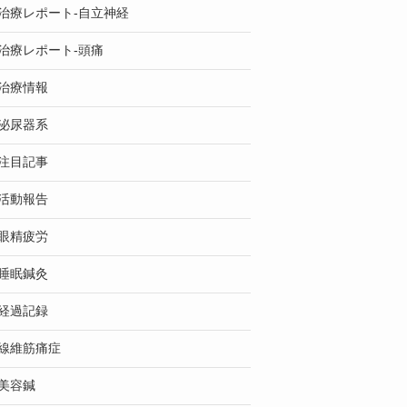
治療レポート-自立神経
治療レポート-頭痛
治療情報
泌尿器系
注目記事
活動報告
眼精疲労
睡眠鍼灸
経過記録
線維筋痛症
美容鍼