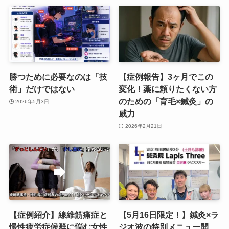
勝つために必要なのは「技
【症例報告】3ヶ月でこの
術」だけではない
変化！薬に頼りたくない方
のための「育毛×鍼灸」の
2026年5月3日
威力
2026年2月21日
【症例紹介】線維筋痛症と
【5月16日限定！】鍼灸×ラ
慢性疲労症候群に悩む女性
ジオ波の特別メニュー開