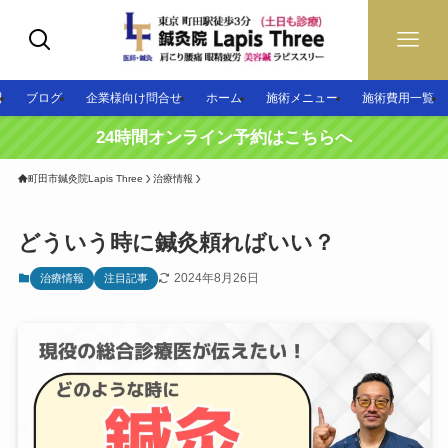
問
ブログ
企業様向け問合せ
ホーム
施術メニュー
施術費用一覧
24時間オンライン予約はこちらへ
町田市鍼灸院Lapis Three
治療情報
どういう時に鍼灸頼ればいい？
2024年8月26日
治療情報
注目記事