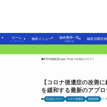
ホーム
施術費用一覧
施術メニュー
鍼灸治療症例
トップページ
治療代金
町田市鍼灸院Lapis Three
Dr.秋山ブログ
【コロナ後遺症の改善に
を緩和する最新のアプロ
2
Dr.秋山ブログ
コロナ後遺症
医療情報