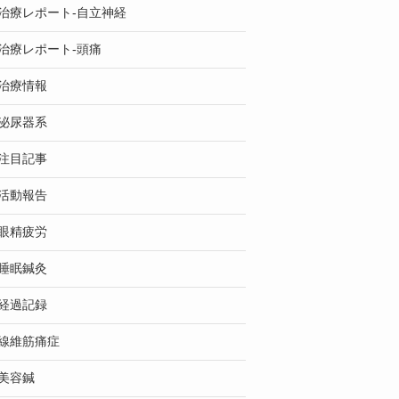
治療レポート-自立神経
治療レポート-頭痛
治療情報
泌尿器系
注目記事
活動報告
眼精疲労
睡眠鍼灸
経過記録
線維筋痛症
美容鍼