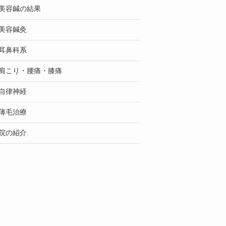
美容鍼の結果
美容鍼灸
耳鼻科系
肩こり・腰痛・膝痛
自律神経
薄毛治療
院の紹介