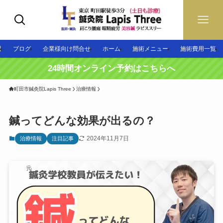
問
ブログ
企業様向け問合せ
ホーム
施術メニュー
施術費用一覧
24時間オンライン予約はこちらへ
町田市鍼灸院Lapis Three
治療情報
鍼ってどんな効果が出るの？
2024年11月7日
治療情報
注目記事