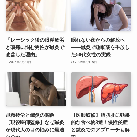
「レーシック後の眼精疲労
眠れない夜からの解放へ
と頭痛に悩む男性が鍼灸で
——鍼灸で睡眠薬を手放し
改善した理由」
た50代女性の実録
2025年2月21日
2025年2月15日
眼精疲労と鍼灸の関係：
【医師監修】脂肪肝に効果
【現役医師監修】なぜ鍼灸
的な食べ物3選！慢性炎症
が現代人の目の悩みに最適
と鍼灸でのアプローチも解